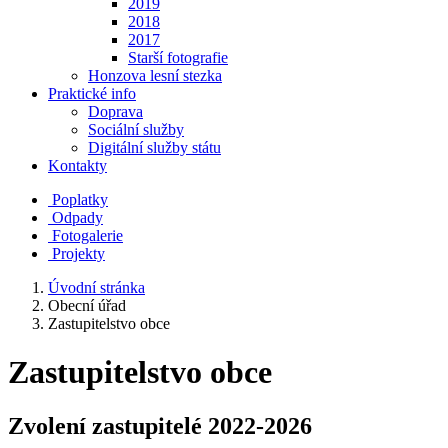
2019
2018
2017
Starší fotografie
Honzova lesní stezka
Praktické info
Doprava
Sociální služby
Digitální služby státu
Kontakty
Poplatky
Odpady
Fotogalerie
Projekty
Úvodní stránka
Obecní úřad
Zastupitelstvo obce
Zastupitelstvo obce
Zvolení zastupitelé 2022-2026