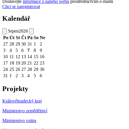
Dostávejte
informace z našeho webu
prostřednictvím e-mailů
Chci se zaregistrovat
Kalendář
Srpen
2026
Po
Út
St
Čt
Pá
So
Ne
27
28
29
30
31
1
2
3
4
5
6
7
8
9
10
11
12
13
14
15
16
17
18
19
20
21
22
23
24
25
26
27
28
29
30
31
1
2
3
4
5
6
Projekty
Královéhradecký kraj
Ministerstvo zemědělství
Ministerstvo vnitra