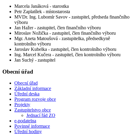
Marcela Janáková - starostka
Petr Zaplatílek - místostarosta
MVDr. Ing. Lubomír Savov - zastupitel, předseda finančního
výboru
Jan Hažer - zastupitel, člen finančního výboru
Miroslav Nožička - zastupitel, člen finančního výboru
Mgr. Aneta Matoušová - zastupitelka, předsedkyně
kontrolního výboru
Jaroslav Kubelka - zastupitel, člen kontrolního výboru
Ing. Marcel Kučera - zastupitel, člen kontrolního výboru
Jan Suchý - zastupitel
Obecní úřad
Obecní úřad
Základní informace
Úřední deska
Program rozvoje obce
Projekty
Zastupitelstvo obce
Jednací řád ZO
e-podatelna
Povinné informace
Úřední hodiny