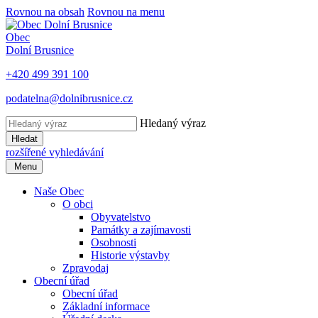
Rovnou na obsah
Rovnou na menu
Obec
Dolní Brusnice
+420 499 391 100
podatelna@dolnibrusnice.cz
Hledaný výraz
Hledat
rozšířené vyhledávání
Menu
Naše Obec
O obci
Obyvatelstvo
Památky a zajímavosti
Osobnosti
Historie výstavby
Zpravodaj
Obecní úřad
Obecní úřad
Základní informace