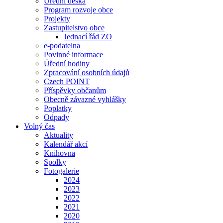
Úřední deska
Program rozvoje obce
Projekty
Zastupitelstvo obce
Jednací řád ZO
e-podatelna
Povinné informace
Úřední hodiny
Zpracování osobních údajů
Czech POINT
Příspěvky občanům
Obecně závazné vyhlášky
Poplatky
Odpady
Volný čas
Aktuality
Kalendář akcí
Knihovna
Spolky
Fotogalerie
2024
2023
2022
2021
2020