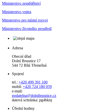
Ministerstvo zemědělství
Ministerstvo vnitra
Minsterstvo pro místní rozvoj
Ministerstvo životního prostředí
Adresa
Obecní úřad
Dolní Brusnice 17
544 72 Bílá Třemešná
Spojení
tel.:
+420 499 391 100
mobil:
+420 724 180 059
e-mail:
podatelna@dolnibrusnice.cz
datová schránka: pg4bknj
Úřední hodiny