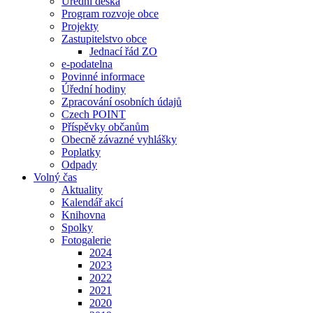
Úřední deska
Program rozvoje obce
Projekty
Zastupitelstvo obce
Jednací řád ZO
e-podatelna
Povinné informace
Úřední hodiny
Zpracování osobních údajů
Czech POINT
Příspěvky občanům
Obecně závazné vyhlášky
Poplatky
Odpady
Volný čas
Aktuality
Kalendář akcí
Knihovna
Spolky
Fotogalerie
2024
2023
2022
2021
2020