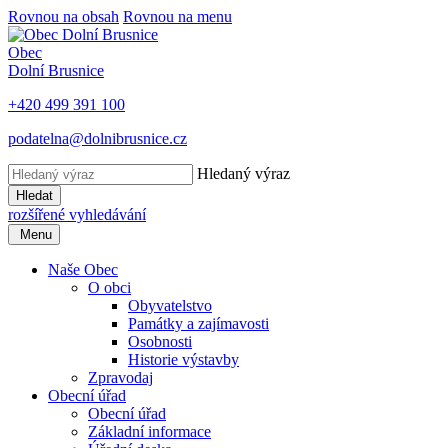
Rovnou na obsah
Rovnou na menu
Obec
Dolní Brusnice
+420 499 391 100
podatelna@dolnibrusnice.cz
Hledaný výraz
Hledat
rozšířené vyhledávání
Menu
Naše Obec
O obci
Obyvatelstvo
Památky a zajímavosti
Osobnosti
Historie výstavby
Zpravodaj
Obecní úřad
Obecní úřad
Základní informace