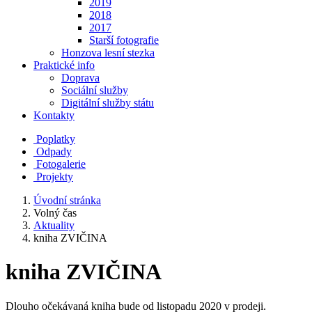
2019
2018
2017
Starší fotografie
Honzova lesní stezka
Praktické info
Doprava
Sociální služby
Digitální služby státu
Kontakty
Poplatky
Odpady
Fotogalerie
Projekty
Úvodní stránka
Volný čas
Aktuality
kniha ZVIČINA
kniha ZVIČINA
Dlouho očekávaná kniha bude od listopadu 2020 v prodeji.