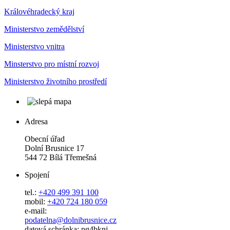
Královéhradecký kraj
Ministerstvo zemědělství
Ministerstvo vnitra
Minsterstvo pro místní rozvoj
Ministerstvo životního prostředí
Adresa
Obecní úřad
Dolní Brusnice 17
544 72 Bílá Třemešná
Spojení
tel.:
+420 499 391 100
mobil:
+420 724 180 059
e-mail:
podatelna@dolnibrusnice.cz
datová schránka: pg4bknj