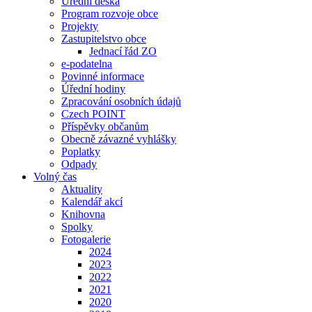
Úřední deska
Program rozvoje obce
Projekty
Zastupitelstvo obce
Jednací řád ZO
e-podatelna
Povinné informace
Úřední hodiny
Zpracování osobních údajů
Czech POINT
Příspěvky občanům
Obecně závazné vyhlášky
Poplatky
Odpady
Volný čas
Aktuality
Kalendář akcí
Knihovna
Spolky
Fotogalerie
2024
2023
2022
2021
2020