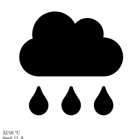
32/16 °C
úterý
11. 8.