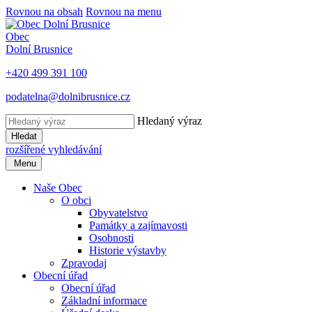
Rovnou na obsah
Rovnou na menu
Obec
Dolní Brusnice
+420 499 391 100
podatelna@dolnibrusnice.cz
Hledaný výraz
Hledat
rozšířené vyhledávání
Menu
Naše Obec
O obci
Obyvatelstvo
Památky a zajímavosti
Osobnosti
Historie výstavby
Zpravodaj
Obecní úřad
Obecní úřad
Základní informace