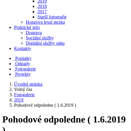
2019
2018
2017
Starší fotografie
Honzova lesní stezka
Praktické info
Doprava
Sociální služby
Digitální služby státu
Kontakty
Poplatky
Odpady
Fotogalerie
Projekty
Úvodní stránka
Volný čas
Fotogalerie
2019
Pohodové odpoledne ( 1.6.2019 )
Pohodové odpoledne ( 1.6.2019
)