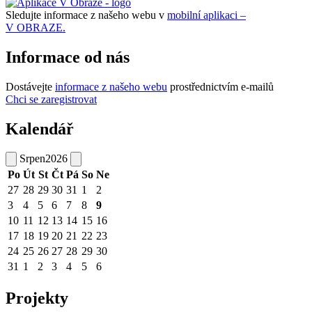
Sledujte informace z našeho webu v
mobilní aplikaci –
V OBRAZE.
Informace od nás
Dostávejte
informace z našeho webu
prostřednictvím e-mailů
Chci se zaregistrovat
Kalendář
Srpen
2026
Po
Út
St
Čt
Pá
So
Ne
27
28
29
30
31
1
2
3
4
5
6
7
8
9
10
11
12
13
14
15
16
17
18
19
20
21
22
23
24
25
26
27
28
29
30
31
1
2
3
4
5
6
Projekty