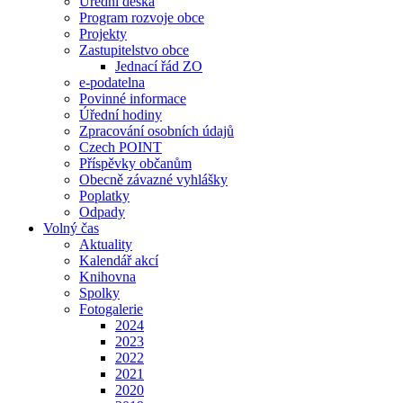
Úřední deska
Program rozvoje obce
Projekty
Zastupitelstvo obce
Jednací řád ZO
e-podatelna
Povinné informace
Úřední hodiny
Zpracování osobních údajů
Czech POINT
Příspěvky občanům
Obecně závazné vyhlášky
Poplatky
Odpady
Volný čas
Aktuality
Kalendář akcí
Knihovna
Spolky
Fotogalerie
2024
2023
2022
2021
2020