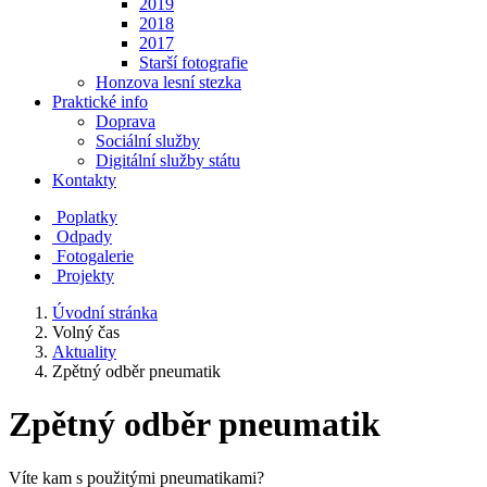
2019
2018
2017
Starší fotografie
Honzova lesní stezka
Praktické info
Doprava
Sociální služby
Digitální služby státu
Kontakty
Poplatky
Odpady
Fotogalerie
Projekty
Úvodní stránka
Volný čas
Aktuality
Zpětný odběr pneumatik
Zpětný odběr pneumatik
Víte kam s použitými pneumatikami?