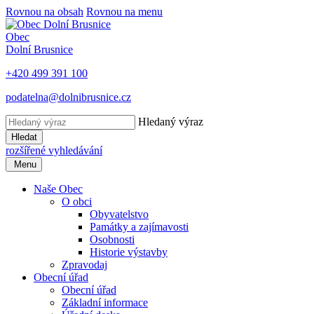
Rovnou na obsah
Rovnou na menu
Obec
Dolní Brusnice
+420 499 391 100
podatelna@dolnibrusnice.cz
Hledaný výraz
Hledat
rozšířené vyhledávání
Menu
Naše Obec
O obci
Obyvatelstvo
Památky a zajímavosti
Osobnosti
Historie výstavby
Zpravodaj
Obecní úřad
Obecní úřad
Základní informace