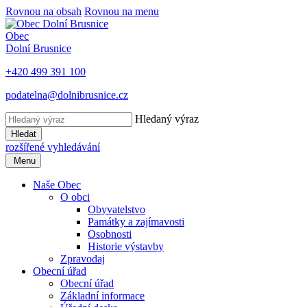
Rovnou na obsah
Rovnou na menu
Obec
Dolní Brusnice
+420 499 391 100
podatelna@dolnibrusnice.cz
Hledaný výraz
Hledat
rozšířené vyhledávání
Menu
Naše Obec
O obci
Obyvatelstvo
Památky a zajímavosti
Osobnosti
Historie výstavby
Zpravodaj
Obecní úřad
Obecní úřad
Základní informace