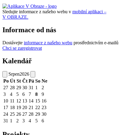
Sledujte informace z našeho webu v
mobilní aplikaci –
V OBRAZE.
Informace od nás
Dostávejte
informace z našeho webu
prostřednictvím e-mailů
Chci se zaregistrovat
Kalendář
Srpen
2026
Po
Út
St
Čt
Pá
So
Ne
27
28
29
30
31
1
2
3
4
5
6
7
8
9
10
11
12
13
14
15
16
17
18
19
20
21
22
23
24
25
26
27
28
29
30
31
1
2
3
4
5
6
Projekty