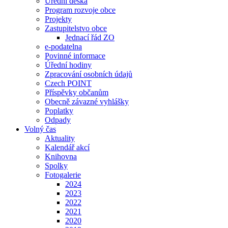
Úřední deska
Program rozvoje obce
Projekty
Zastupitelstvo obce
Jednací řád ZO
e-podatelna
Povinné informace
Úřední hodiny
Zpracování osobních údajů
Czech POINT
Příspěvky občanům
Obecně závazné vyhlášky
Poplatky
Odpady
Volný čas
Aktuality
Kalendář akcí
Knihovna
Spolky
Fotogalerie
2024
2023
2022
2021
2020