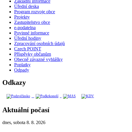
Základní informace
Úřední deska
Program rozvoje obce
Projekty
Zastupitelstvo obce
e-podatelna
Povinné informace
Úřední hodiny
Zpracování osobních údajů
Czech POINT
Příspěvky občanům
Obecně závazné vyhlášky
Poplatky
Odpady
Odkazy
Aktuální počasí
dnes, sobota 8. 8. 2026