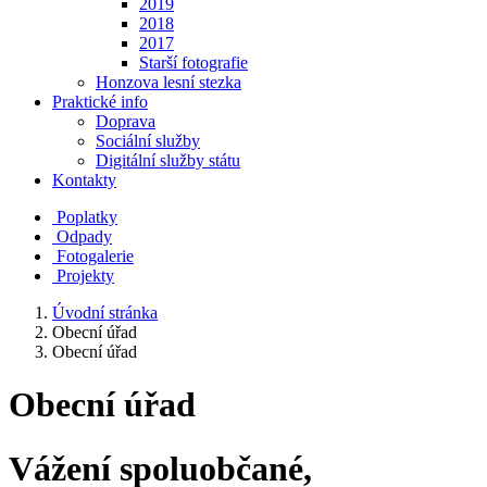
2019
2018
2017
Starší fotografie
Honzova lesní stezka
Praktické info
Doprava
Sociální služby
Digitální služby státu
Kontakty
Poplatky
Odpady
Fotogalerie
Projekty
Úvodní stránka
Obecní úřad
Obecní úřad
Obecní úřad
Vážení spoluobčané,