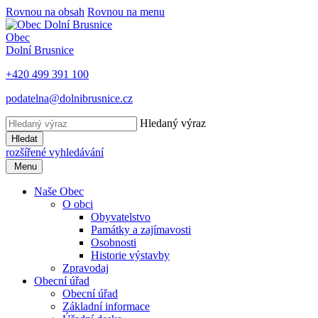
Rovnou na obsah
Rovnou na menu
Obec
Dolní Brusnice
+420 499 391 100
podatelna@dolnibrusnice.cz
Hledaný výraz
Hledat
rozšířené vyhledávání
Menu
Naše Obec
O obci
Obyvatelstvo
Památky a zajímavosti
Osobnosti
Historie výstavby
Zpravodaj
Obecní úřad
Obecní úřad
Základní informace