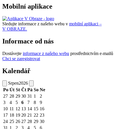
Mobilní aplikace
Sledujte informace z našeho webu v
mobilní aplikaci –
V OBRAZE.
Informace od nás
Dostávejte
informace z našeho webu
prostřednictvím e-mailů
Chci se zaregistrovat
Kalendář
Srpen
2026
Po
Út
St
Čt
Pá
So
Ne
27
28
29
30
31
1
2
3
4
5
6
7
8
9
10
11
12
13
14
15
16
17
18
19
20
21
22
23
24
25
26
27
28
29
30
31
1
2
3
4
5
6