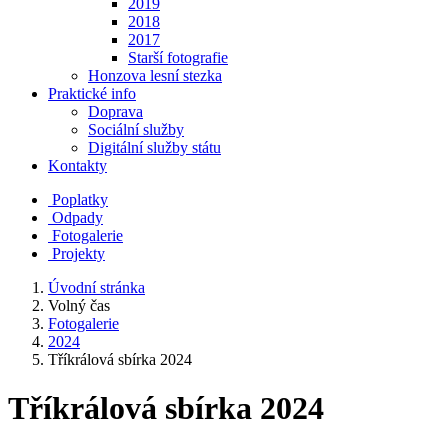
2019
2018
2017
Starší fotografie
Honzova lesní stezka
Praktické info
Doprava
Sociální služby
Digitální služby státu
Kontakty
Poplatky
Odpady
Fotogalerie
Projekty
Úvodní stránka
Volný čas
Fotogalerie
2024
Tříkrálová sbírka 2024
Tříkrálová sbírka 2024