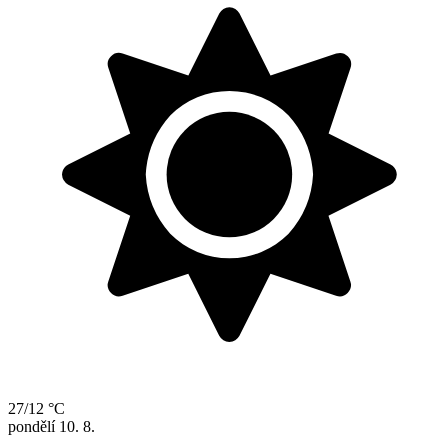
27/12 °C
pondělí
10. 8.