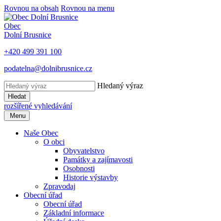
Rovnou na obsah
Rovnou na menu
Obec
Dolní Brusnice
+420 499 391 100
podatelna@dolnibrusnice.cz
Hledaný výraz
Hledat
rozšířené vyhledávání
Menu
Naše Obec
O obci
Obyvatelstvo
Památky a zajímavosti
Osobnosti
Historie výstavby
Zpravodaj
Obecní úřad
Obecní úřad
Základní informace