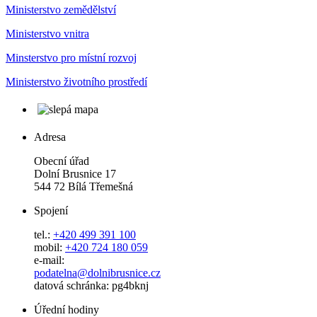
Ministerstvo zemědělství
Ministerstvo vnitra
Minsterstvo pro místní rozvoj
Ministerstvo životního prostředí
Adresa
Obecní úřad
Dolní Brusnice 17
544 72 Bílá Třemešná
Spojení
tel.:
+420 499 391 100
mobil:
+420 724 180 059
e-mail:
podatelna@dolnibrusnice.cz
datová schránka: pg4bknj
Úřední hodiny