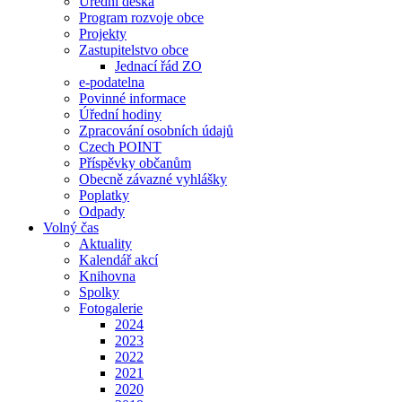
Úřední deska
Program rozvoje obce
Projekty
Zastupitelstvo obce
Jednací řád ZO
e-podatelna
Povinné informace
Úřední hodiny
Zpracování osobních údajů
Czech POINT
Příspěvky občanům
Obecně závazné vyhlášky
Poplatky
Odpady
Volný čas
Aktuality
Kalendář akcí
Knihovna
Spolky
Fotogalerie
2024
2023
2022
2021
2020