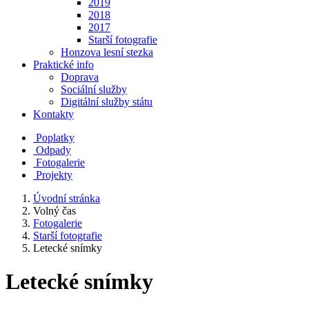
2019
2018
2017
Starší fotografie
Honzova lesní stezka
Praktické info
Doprava
Sociální služby
Digitální služby státu
Kontakty
Poplatky
Odpady
Fotogalerie
Projekty
Úvodní stránka
Volný čas
Fotogalerie
Starší fotografie
Letecké snímky
Letecké snímky